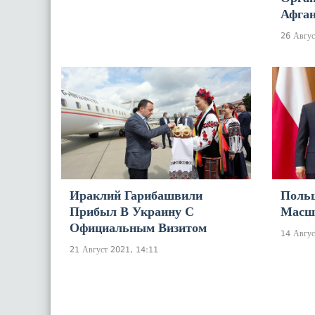
Афган
26 Авгус
Ираклий Гарибашвили
Поль
Прибыл В Украину С
Масш
Официальным Визитом
14 Авгус
21 Август 2021, 14:11