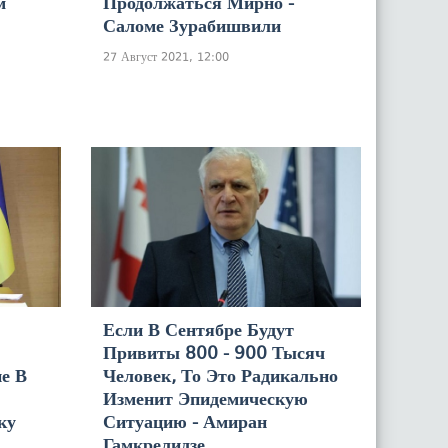
м
Продолжаться Мирно -
Саломе Зурабишвили
27 Август 2021, 12:00
Если В Сентябре Будут
Привиты 800 - 900 Тысяч
е В
Человек, То Это Радикально
Изменит Эпидемическую
ку
Ситуацию - Амиран
Гамкрелидзе