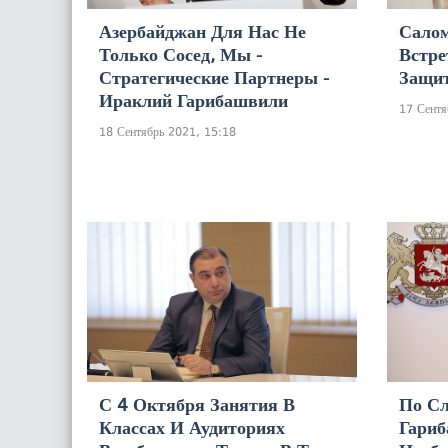
Азербайджан Для Нас Не
Сало
Только Сосед, Мы -
Встре
Стратегические Партнеры -
Защи
Ираклий Гарибашвили
17 Сентя
18 Сентябрь 2021, 15:18
С 4 Октября Занятия В
По С
Классах И Аудиториях
Гариб