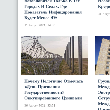
Возобновятся Только В Тех
Необх
Городах И Селах, Где
Креди
Показатель Инфицирования
31 Авгус
Будет Менее 4%
31 Август 2021, 14:35
Почему Нелогично Отмечать
Грузи
«День Признания
Межд
Государственности»
Экстр
Оккупированного Цхинвали
Сотру
Межд
26 Август 2021, 23:28
Орган