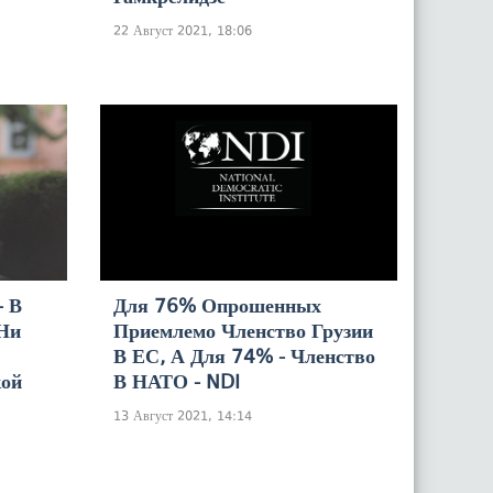
22 Август 2021, 18:06
- В
Для 76% Опрошенных
 Ни
Приемлемо Членство Грузии
В ЕС, А Для 74% - Членство
кой
В НАТО - NDI
13 Август 2021, 14:14