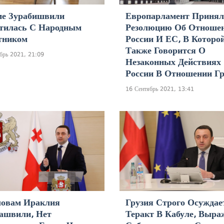
ме Зурабишвили
Европарламент Принял
тилась С Народным
Резолюцию Об Отноше
тником
России И ЕС, В Которо
Также Говорится О
брь 2021, 21:09
Незаконных Действиях
России В Отношении Гр
16 Сентябрь 2021, 13:41
ловам Ираклия
Грузия Строго Осуждае
ашвили, Нет
Теракт В Кабуле, Выра