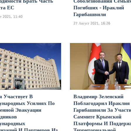
одимости Брать Часть
Соболезнования Семья
та ЕС
Погибших - Ираклий
Гарибашвили
т 2021, 11:40
27 Август 2021, 16:26
я Участвует В
Владимир Зеленский
ународных Усилиях По
Поблагодарил Ираклия
енной Эвакуации
Гарибашвили За Участи
дников
Саммите Крымской
ународных
Платформы И Поддерж
изаций И Партнеров Из
Территориальной