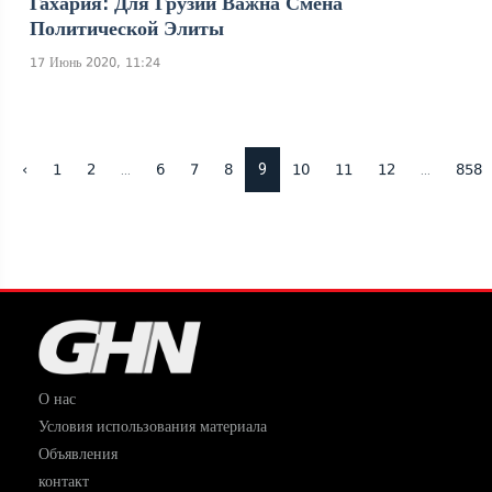
Гахария: Для Грузии Важна Смена
Политической Элиты
17 Июнь 2020, 11:24
...
9
...
‹
1
2
6
7
8
10
11
12
858
О нас
Условия использования материала
Объявления
контакт