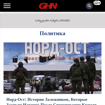
12+
Политика
Норд-Ост: История Заложников, Которые
Заснули Навечно После Спецоперации Кремля