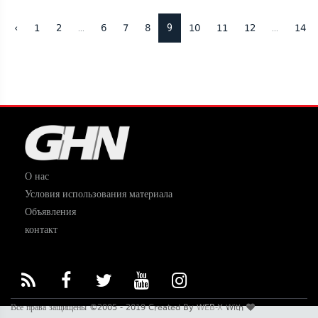
...
9
...
‹
1
2
6
7
8
10
11
12
14
О нас
Условия использования материала
Объявления
контакт
Все права защищены ©2005 - 2019 Created By
WEB-X
With