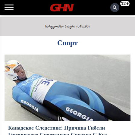
12+
Спорт
Канадское Следствие: Причина Гибели
Грузинского Спортсмена Связана С Его