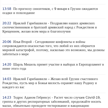
13:58
По прогнозу синоптиков, с 9 января в Грузии ожидаются
осадки и похолодание
20:22
Ираклий Гарибашвили - Поздравляю наших армянских
соотечественников и братский армянский народ с Рождеством и
Крещением, желаю всем мира и благополучия
20:06
Илья Второй - Сегодняшние конфликты и войны
сопровождаются опасностью того, что любой из них обернется
мировой катастрофой, поэтому, насколько это возможно, мы должны
заботиться о мире
14:20
Шарль Мишель примет участие в выборах в Европарламент в
июне этого года
14:03
Ираклий Гарибашвили – Желаю всей Грузии счастливого
Рождества, пусть мир и Божья милость охраняет нашу Родину и
каждого из вас
14:23
Тедрос Аданом Гебреисус - Растет число случаев Covid-19,
гриппа и других респираторных заболеваний, продолжайте носить
маски, обязательно проходите тестирование и вакцинацию