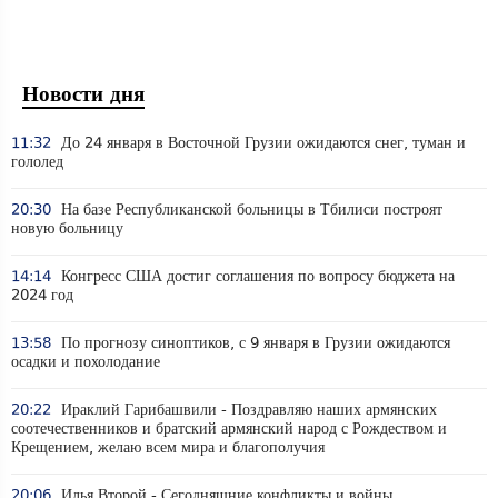
Новости дня
11:32
До 24 января в Восточной Грузии ожидаются снег, туман и
гололед
20:30
На базе Республиканской больницы в Тбилиси построят
новую больницу
14:14
Конгресс США достиг соглашения по вопросу бюджета на
2024 год
13:58
По прогнозу синоптиков, с 9 января в Грузии ожидаются
осадки и похолодание
20:22
Ираклий Гарибашвили - Поздравляю наших армянских
соотечественников и братский армянский народ с Рождеством и
Крещением, желаю всем мира и благополучия
20:06
Илья Второй - Сегодняшние конфликты и войны