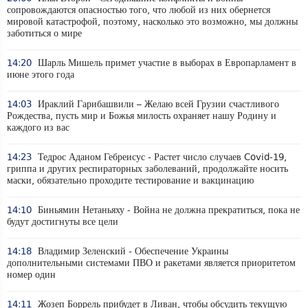
сопровождаются опасностью того, что любой из них обернется
мировой катастрофой, поэтому, насколько это возможно, мы должны
заботиться о мире
14:20
Шарль Мишель примет участие в выборах в Европарламент в
июне этого года
14:03
Ираклий Гарибашвили – Желаю всей Грузии счастливого
Рождества, пусть мир и Божья милость охраняет нашу Родину и
каждого из вас
14:23
Тедрос Аданом Гебреисус - Растет число случаев Covid-19,
гриппа и других респираторных заболеваний, продолжайте носить
маски, обязательно проходите тестирование и вакцинацию
14:10
Биньямин Нетаньяху - Война не должна прекратиться, пока не
будут достигнуты все цели
14:18
Владимир Зеленский - Обеспечение Украины
дополнительными системами ПВО и ракетами является приоритетом
номер один
14:11
Жозеп Боррель прибудет в Ливан, чтобы обсудить текущую