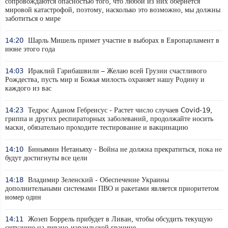
сопровождаются опасностью того, что любой из них обернется
мировой катастрофой, поэтому, насколько это возможно, мы должны
заботиться о мире
14:20
Шарль Мишель примет участие в выборах в Европарламент в
июне этого года
14:03
Ираклий Гарибашвили – Желаю всей Грузии счастливого
Рождества, пусть мир и Божья милость охраняет нашу Родину и
каждого из вас
14:23
Тедрос Аданом Гебреисус - Растет число случаев Covid-19,
гриппа и других респираторных заболеваний, продолжайте носить
маски, обязательно проходите тестирование и вакцинацию
14:10
Биньямин Нетаньяху - Война не должна прекратиться, пока не
будут достигнуты все цели
14:18
Владимир Зеленский - Обеспечение Украины
дополнительными системами ПВО и ракетами является приоритетом
номер один
14:11
Жозеп Боррель прибудет в Ливан, чтобы обсудить текущую
ситуацию на ливано-израильской границе