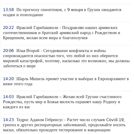
13:58
По прогнозу синоптиков, с 9 января в Грузии ожидаются
осадки и похолодание
20:22
Ираклий Гарибашвили - Поздравляю наших армянских
соотечественников и братский армянский народ с Рождеством и
Крещением, желаю всем мира и благополучия
20:06
Илья Второй - Сегодняшние конфликты и войны
сопровождаются опасностью того, что любой из них обернется
мировой катастрофой, поэтому, насколько это возможно, мы должны
заботиться о мире
14:20
Шарль Мишель примет участие в выборах в Европарламент в
июне этого года
14:03
Ираклий Гарибашвили – Желаю всей Грузии счастливого
Рождества, пусть мир и Божья милость охраняет нашу Родину и
каждого из вас
14:23
Тедрос Аданом Гебреисус - Растет число случаев Covid-19,
гриппа и других респираторных заболеваний, продолжайте носить
маски, обязательно проходите тестирование и вакцинацию