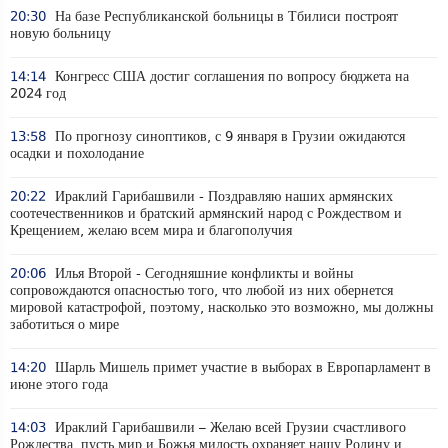
20:30
На базе Республиканской больницы в Тбилиси построят
новую больницу
14:14
Конгресс США достиг соглашения по вопросу бюджета на
2024 год
13:58
По прогнозу синоптиков, с 9 января в Грузии ожидаются
осадки и похолодание
20:22
Ираклий Гарибашвили - Поздравляю наших армянских
соотечественников и братский армянский народ с Рождеством и
Крещением, желаю всем мира и благополучия
20:06
Илья Второй - Сегодняшние конфликты и войны
сопровождаются опасностью того, что любой из них обернется
мировой катастрофой, поэтому, насколько это возможно, мы должны
заботиться о мире
14:20
Шарль Мишель примет участие в выборах в Европарламент в
июне этого года
14:03
Ираклий Гарибашвили – Желаю всей Грузии счастливого
Рождества, пусть мир и Божья милость охраняет нашу Родину и