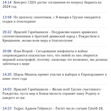
14:14
Конгресс США достиг соглашения по вопросу бюджета на
2024 год
13:58
По прогнозу синоптиков, с 9 января в Грузии ожидаются
осадки и похолодание
20:22
Ираклий Гарибашвили - Поздравляю наших армянских
соотечественников и братский армянский народ с Рождеством и
Крещением, желаю всем мира и благополучия
20:06
Илья Второй - Сегодняшние конфликты и войны
сопровождаются опасностью того, что любой из них обернется
мировой катастрофой, поэтому, насколько это возможно, мы должны
заботиться о мире
14:20
Шарль Мишель примет участие в выборах в Европарламент в
июне этого года
14:03
Ираклий Гарибашвили – Желаю всей Грузии счастливого
Рождества, пусть мир и Божья милость охраняет нашу Родину и
каждого из вас
14:23
Тедрос Аданом Гебреисус - Растет число случаев Covid-19,