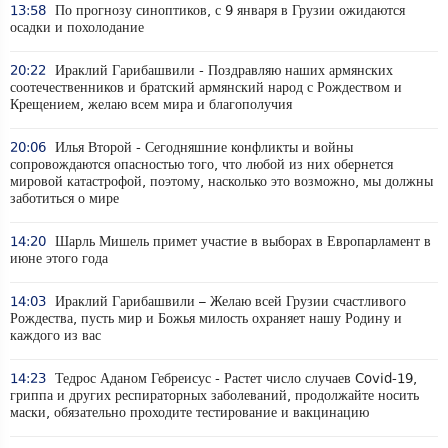
13:58
По прогнозу синоптиков, с 9 января в Грузии ожидаются
осадки и похолодание
20:22
Ираклий Гарибашвили - Поздравляю наших армянских
соотечественников и братский армянский народ с Рождеством и
Крещением, желаю всем мира и благополучия
20:06
Илья Второй - Сегодняшние конфликты и войны
сопровождаются опасностью того, что любой из них обернется
мировой катастрофой, поэтому, насколько это возможно, мы должны
заботиться о мире
14:20
Шарль Мишель примет участие в выборах в Европарламент в
июне этого года
14:03
Ираклий Гарибашвили – Желаю всей Грузии счастливого
Рождества, пусть мир и Божья милость охраняет нашу Родину и
каждого из вас
14:23
Тедрос Аданом Гебреисус - Растет число случаев Covid-19,
гриппа и других респираторных заболеваний, продолжайте носить
маски, обязательно проходите тестирование и вакцинацию