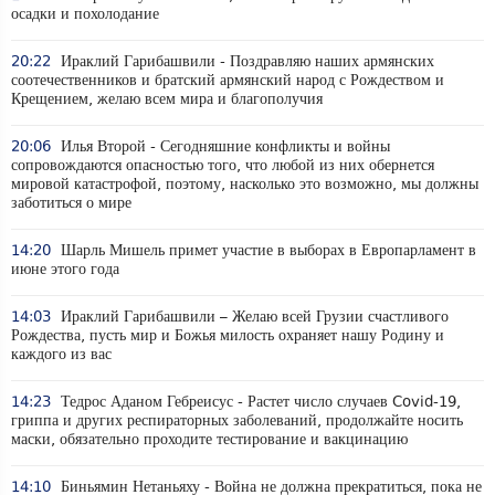
осадки и похолодание
20:22
Ираклий Гарибашвили - Поздравляю наших армянских
соотечественников и братский армянский народ с Рождеством и
Крещением, желаю всем мира и благополучия
20:06
Илья Второй - Сегодняшние конфликты и войны
сопровождаются опасностью того, что любой из них обернется
мировой катастрофой, поэтому, насколько это возможно, мы должны
заботиться о мире
14:20
Шарль Мишель примет участие в выборах в Европарламент в
июне этого года
14:03
Ираклий Гарибашвили – Желаю всей Грузии счастливого
Рождества, пусть мир и Божья милость охраняет нашу Родину и
каждого из вас
14:23
Тедрос Аданом Гебреисус - Растет число случаев Covid-19,
гриппа и других респираторных заболеваний, продолжайте носить
маски, обязательно проходите тестирование и вакцинацию
14:10
Биньямин Нетаньяху - Война не должна прекратиться, пока не