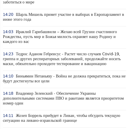
заботиться о мире
14:20
Шарль Мишель примет участие в выборах в Европарламент в
июне этого года
14:03
Ираклий Гарибашвили – Желаю всей Грузии счастливого
Рождества, пусть мир и Божья милость охраняет нашу Родину и
каждого из вас
14:23
Тедрос Аданом Гебреисус - Растет число случаев Covid-19,
гриппа и других респираторных заболеваний, продолжайте носить
маски, обязательно проходите тестирование и вакцинацию
14:10
Биньямин Нетаньяху - Война не должна прекратиться, пока не
будут достигнуты все цели
14:18
Владимир Зеленский - Обеспечение Украины
дополнительными системами ПВО и ракетами является приоритетом
номер один
14:11
Жозеп Боррель прибудет в Ливан, чтобы обсудить текущую
ситуацию на ливано-израильской границе