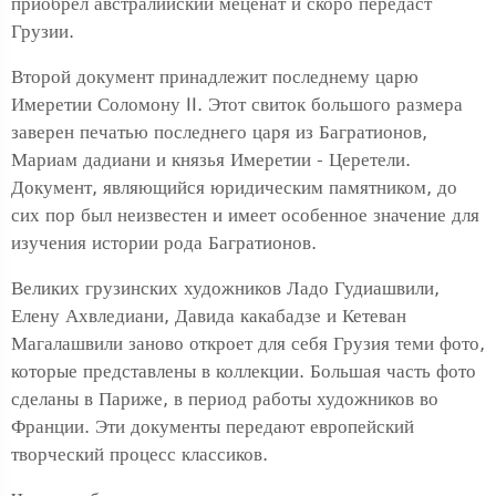
приобрел австралийский меценат и скоро передаст
Грузии.
Второй документ принадлежит последнему царю
Имеретии Соломону II. Этот свиток большого размера
заверен печатью последнего царя из Багратионов,
Мариам дадиани и князья Имеретии - Церетели.
Документ, являющийся юридическим памятником, до
сих пор был неизвестен и имеет особенное значение для
изучения истории рода Багратионов.
Великих грузинских художников Ладо Гудиашвили,
Елену Ахвледиани, Давида какабадзе и Кетеван
Магалашвили заново откроет для себя Грузия теми фото,
которые представлены в коллекции. Большая часть фото
сделаны в Париже, в период работы художников во
Франции. Эти документы передают европейский
творческий процесс классиков.