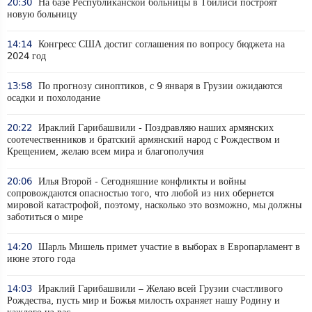
20:30
На базе Республиканской больницы в Тбилиси построят
новую больницу
14:14
Конгресс США достиг соглашения по вопросу бюджета на
2024 год
13:58
По прогнозу синоптиков, с 9 января в Грузии ожидаются
осадки и похолодание
20:22
Ираклий Гарибашвили - Поздравляю наших армянских
соотечественников и братский армянский народ с Рождеством и
Крещением, желаю всем мира и благополучия
20:06
Илья Второй - Сегодняшние конфликты и войны
сопровождаются опасностью того, что любой из них обернется
мировой катастрофой, поэтому, насколько это возможно, мы должны
заботиться о мире
14:20
Шарль Мишель примет участие в выборах в Европарламент в
июне этого года
14:03
Ираклий Гарибашвили – Желаю всей Грузии счастливого
Рождества, пусть мир и Божья милость охраняет нашу Родину и