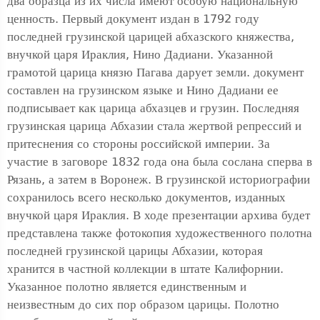
два образца из их числа имеют особую национальную
ценность. Первый документ издан в 1792 году
последней грузинской царицей абхазского княжества,
внучкой царя Ираклия, Нино Дадиани. Указанной
грамотой царица князю Пагава дарует земли. документ
составлен на грузинском языке и Нино Дадиани ее
подписывает как царица абхазцев и грузин. Последняя
грузинская царица Абхазии стала жертвой репрессий и
притеснения со стороны российской империи. За
участие в заговоре 1832 года она была сослана сперва в
Рязань, а затем в Воронеж. В грузинской историографии
сохранилось всего несколько документов, изданных
внучкой царя Ираклия. В ходе презентации архива будет
представлена также фотокопия художественного полотна
последней грузинской царицы Абхазии, которая
хранится в частной коллекции в штате Калифорнии.
Указанное полотно является единственным и
неизвестным до сих пор образом царицы. Полотно