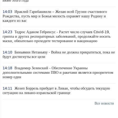
июне этого года
14:03
Ираклий Гарибашвили – Желаю всей Грузии счастливого
Рождества, пусть мир и Божья милость охраняет нашу Родину и
каждого из вас
14:23
Тедрос Аданом Гебреисус - Растет число случаев Covid-19,
гриппа и других респираторных заболеваний, продолжайте носить
маски, обязательно проходите тестирование и вакцинацию
14:10
Биньямин Нетаньяху - Война не должна прекратиться, пока не
будут достигнуты все цели
14:18
Владимир Зеленский - Обеспечение Украины
дополнительными системами ПВО и ракетами является приоритетом
номер один
14:11
Жозеп Боррель прибудет в Ливан, чтобы обсудить текущую
ситуацию на ливано-израильской границе
Все новости