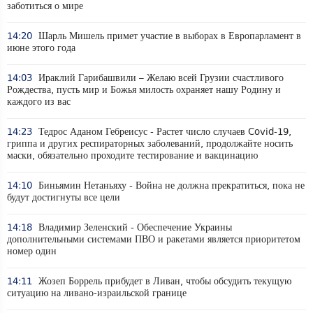
заботиться о мире
14:20
Шарль Мишель примет участие в выборах в Европарламент в
июне этого года
14:03
Ираклий Гарибашвили – Желаю всей Грузии счастливого
Рождества, пусть мир и Божья милость охраняет нашу Родину и
каждого из вас
14:23
Тедрос Аданом Гебреисус - Растет число случаев Covid-19,
гриппа и других респираторных заболеваний, продолжайте носить
маски, обязательно проходите тестирование и вакцинацию
14:10
Биньямин Нетаньяху - Война не должна прекратиться, пока не
будут достигнуты все цели
14:18
Владимир Зеленский - Обеспечение Украины
дополнительными системами ПВО и ракетами является приоритетом
номер один
14:11
Жозеп Боррель прибудет в Ливан, чтобы обсудить текущую
ситуацию на ливано-израильской границе