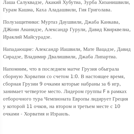
Лаша Салуквадзе, Акакий Хубутиа, Зурба Хизанишвили,
Гурам Кашиа, Каха Аладашвили, Гия Григолава.
Полузащитники: Муртаз Даушвили, Джаба Канкава,
ДЖони Ананидзе, Александр Гурули, Давид Квирквелиа,
Ираклий Майсурадзе.
Нападающие: Александр Иашвили, Мате Вацадзе, Давид
Сирадзе, Владимир Двалишвили, Джаба Липартиа.
Напомним, что в последнем матче Грузия обыграла
сборную Хорватии со счетом 1:0. В настоящее время,
сборная Грузии 9 очками которые набраны за 6 игр,
занимает четвертое место. Лидером группы F в рамках
отборочного тура Чемпионата Европы лидирует Греция
у которой 11 очков, на втором и третьем месте с 10
очками - Хорватия и Израиль.