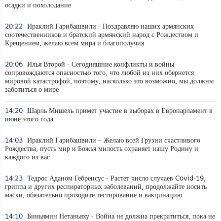
осадки и похолодание
20:22
Ираклий Гарибашвили - Поздравляю наших армянских
соотечественников и братский армянский народ с Рождеством и
Крещением, желаю всем мира и благополучия
20:06
Илья Второй - Сегодняшние конфликты и войны
сопровождаются опасностью того, что любой из них обернется
мировой катастрофой, поэтому, насколько это возможно, мы должны
заботиться о мире
14:20
Шарль Мишель примет участие в выборах в Европарламент в
июне этого года
14:03
Ираклий Гарибашвили – Желаю всей Грузии счастливого
Рождества, пусть мир и Божья милость охраняет нашу Родину и
каждого из вас
14:23
Тедрос Аданом Гебреисус - Растет число случаев Covid-19,
гриппа и других респираторных заболеваний, продолжайте носить
маски, обязательно проходите тестирование и вакцинацию
14:10
Биньямин Нетаньяху - Война не должна прекратиться, пока не