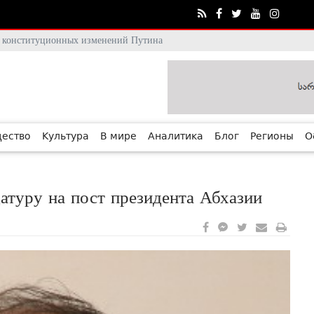
тя конституционных изменений Путина
ество
Культура
В мире
Аналитика
Блог
Регионы
О
туру на пост президента Абхазии