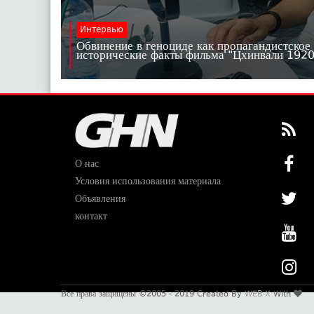
Интервью
Обвинение в геноциде как пропагандистское
исторические факты фильма "Цхинвали 19
О нас
Условия использования материала
Объявления
контакт
Все права защищены ©2005 - 2019 Created By
WEB-X
With