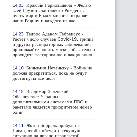
Ираклий Гарибашвили – Желаю
14:03
всей Грузии счастливого Рождества,
пусть мир и Божья милость охраняет
нашу Родину и каждого из вас
Тедрос Аданом Гебреисус -
14:23
Растет число случаев Covid-19, гриппа
и других респираторных заболеваний,
продолжайте носить маски, обязательно
проходите тестирование и вакцинацию
Биньямин Нетаньяху - Война не
14:10
должна прекратиться, пока не будут
достигнуты все цели
Владимир Зеленский -
14:18
Обеспечение Украины
дополнительными системами ПВО и
ракетами является приоритетом номер
один
Жозеп Боррель прибудет в
14:11
Ливан, чтобы обсудить текущую
ситуацию на ливано-израильской