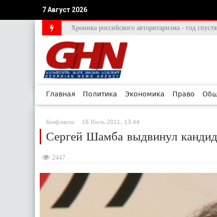
7 Август 2026
Хроника российского авторитаризма - год спус
Главная
Политика
Экономика
Право
Общ
Конфликты
16 Июль 2011, 13:44
Сергей Шамба выдвинул кандида
2447