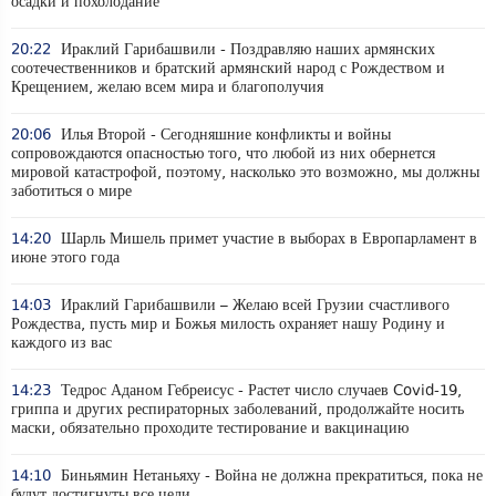
осадки и похолодание
20:22
Ираклий Гарибашвили - Поздравляю наших армянских
соотечественников и братский армянский народ с Рождеством и
Крещением, желаю всем мира и благополучия
20:06
Илья Второй - Сегодняшние конфликты и войны
сопровождаются опасностью того, что любой из них обернется
мировой катастрофой, поэтому, насколько это возможно, мы должны
заботиться о мире
14:20
Шарль Мишель примет участие в выборах в Европарламент в
июне этого года
14:03
Ираклий Гарибашвили – Желаю всей Грузии счастливого
Рождества, пусть мир и Божья милость охраняет нашу Родину и
каждого из вас
14:23
Тедрос Аданом Гебреисус - Растет число случаев Covid-19,
гриппа и других респираторных заболеваний, продолжайте носить
маски, обязательно проходите тестирование и вакцинацию
14:10
Биньямин Нетаньяху - Война не должна прекратиться, пока не
будут достигнуты все цели