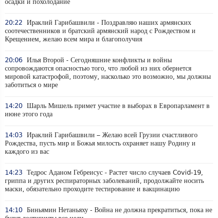
осадки и похолодание
20:22
Ираклий Гарибашвили - Поздравляю наших армянских
соотечественников и братский армянский народ с Рождеством и
Крещением, желаю всем мира и благополучия
20:06
Илья Второй - Сегодняшние конфликты и войны
сопровождаются опасностью того, что любой из них обернется
мировой катастрофой, поэтому, насколько это возможно, мы должны
заботиться о мире
14:20
Шарль Мишель примет участие в выборах в Европарламент в
июне этого года
14:03
Ираклий Гарибашвили – Желаю всей Грузии счастливого
Рождества, пусть мир и Божья милость охраняет нашу Родину и
каждого из вас
14:23
Тедрос Аданом Гебреисус - Растет число случаев Covid-19,
гриппа и других респираторных заболеваний, продолжайте носить
маски, обязательно проходите тестирование и вакцинацию
14:10
Биньямин Нетаньяху - Война не должна прекратиться, пока не