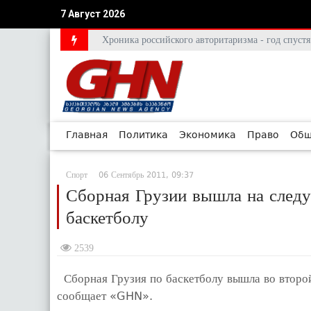
7 Август 2026
Хроника российского авторитаризма - год спус
Главная
Политика
Экономика
Право
Общ
Спорт
06 Сентябрь 2011, 09:37
Сборная Грузии вышла на след
баскетболу
2539
Сборная Грузия по баскетболу вышла во второй
сообщает «GHN».