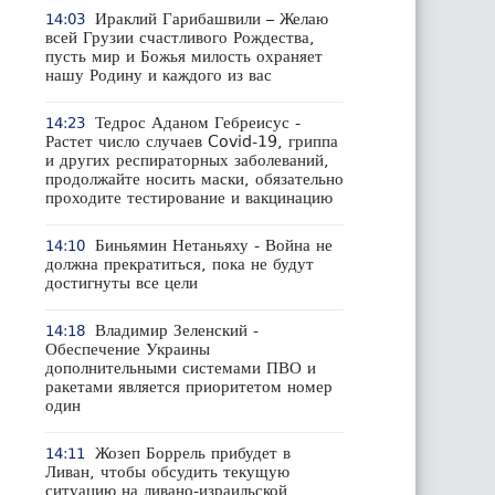
Ираклий Гарибашвили – Желаю
14:03
всей Грузии счастливого Рождества,
пусть мир и Божья милость охраняет
нашу Родину и каждого из вас
Тедрос Аданом Гебреисус -
14:23
Растет число случаев Covid-19, гриппа
и других респираторных заболеваний,
продолжайте носить маски, обязательно
проходите тестирование и вакцинацию
Биньямин Нетаньяху - Война не
14:10
должна прекратиться, пока не будут
достигнуты все цели
Владимир Зеленский -
14:18
Обеспечение Украины
дополнительными системами ПВО и
ракетами является приоритетом номер
один
Жозеп Боррель прибудет в
14:11
Ливан, чтобы обсудить текущую
ситуацию на ливано-израильской