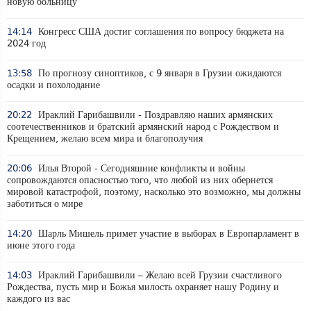
новую больницу
14:14
Конгресс США достиг соглашения по вопросу бюджета на
2024 год
13:58
По прогнозу синоптиков, с 9 января в Грузии ожидаются
осадки и похолодание
20:22
Ираклий Гарибашвили - Поздравляю наших армянских
соотечественников и братский армянский народ с Рождеством и
Крещением, желаю всем мира и благополучия
20:06
Илья Второй - Сегодняшние конфликты и войны
сопровождаются опасностью того, что любой из них обернется
мировой катастрофой, поэтому, насколько это возможно, мы должны
заботиться о мире
14:20
Шарль Мишель примет участие в выборах в Европарламент в
июне этого года
14:03
Ираклий Гарибашвили – Желаю всей Грузии счастливого
Рождества, пусть мир и Божья милость охраняет нашу Родину и
каждого из вас