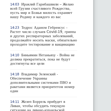
Ираклий Гарибашвили – Желаю
14:03
всей Грузии счастливого Рождества,
пусть мир и Божья милость охраняет
нашу Родину и каждого из вас
Тедрос Аданом Гебреисус -
14:23
Растет число случаев Covid-19, гриппа
и других респираторных заболеваний,
продолжайте носить маски, обязательно
проходите тестирование и вакцинацию
Биньямин Нетаньяху - Война не
14:10
должна прекратиться, пока не будут
достигнуты все цели
Владимир Зеленский -
14:18
Обеспечение Украины
дополнительными системами ПВО и
ракетами является приоритетом номер
один
Жозеп Боррель прибудет в
14:11
Ливан, чтобы обсудить текущую
ситуацию на ливано-израильской