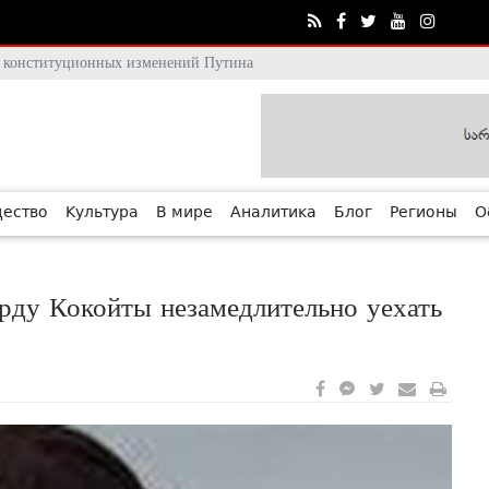
тя конституционных изменений Путина
ество
Культура
В мире
Аналитика
Блог
Регионы
О
рду Кокойты незамедлительно уехать