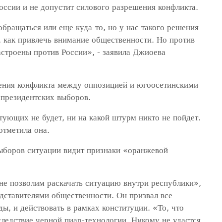
России и не допустит силового разрешения конфликта.
обращаться или еще куда-то, но у нас такого решения
, как привлечь внимание общественности. Но против
астроены против России», - заявила Джиоева
шения конфликта между оппозицией и югоосетинскими
 президентских выборов.
ующих не будет, ни на какой штурм никто не пойдет.
отметила она.
ыборов ситуации видит признаки «оранжевой
не позволим раскачать ситуацию внутри республики»,
едставителями общественности. Он призвал все
ы, и действовать в рамках конституции. «То, что
ледствие черной пиар-технологии. Никому не удастся