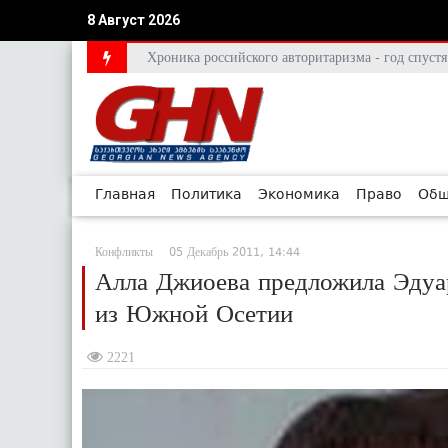
8 Август 2026
Хроника российского авторитаризма - год спус
Главная
Политика
Экономика
Право
Общ
Конфликты
05 Декабрь 2011, 14:44
Алла Джиоева предложила Эдуа
из Южной Осетии
2221