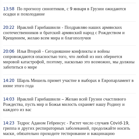
13:58
По прогнозу синоптиков, с 9 января в Грузии ожидаются
осадки и похолодание
20:22
Ираклий Гарибашвили - Поздравляю наших армянских
соотечественников и братский армянский народ с Рождеством и
Крещением, желаю всем мира и благополучия
20:06
Илья Второй - Сегодняшние конфликты и войны
сопровождаются опасностью того, что любой из них обернется
мировой катастрофой, поэтому, насколько это возможно, мы должны
заботиться о мире
14:20
Шарль Мишель примет участие в выборах в Европарламент в
июне этого года
14:03
Ираклий Гарибашвили – Желаю всей Грузии счастливого
Рождества, пусть мир и Божья милость охраняет нашу Родину и
каждого из вас
14:23
Тедрос Аданом Гебреисус - Растет число случаев Covid-19,
гриппа и других респираторных заболеваний, продолжайте носить
маски, обязательно проходите тестирование и вакцинацию