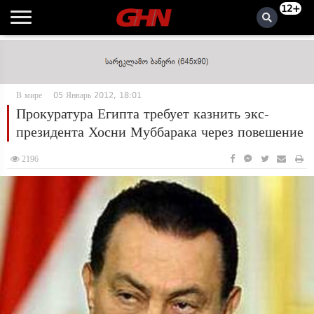
12+
В мире
05 Январь 2012, 18:01
Прокуратура Египта требует казнить экс-
президента Хосни Муббарака через повешение
2196