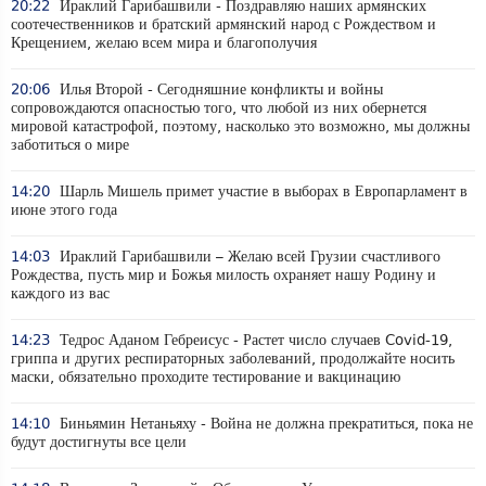
20:22
Ираклий Гарибашвили - Поздравляю наших армянских
соотечественников и братский армянский народ с Рождеством и
Крещением, желаю всем мира и благополучия
20:06
Илья Второй - Сегодняшние конфликты и войны
сопровождаются опасностью того, что любой из них обернется
мировой катастрофой, поэтому, насколько это возможно, мы должны
заботиться о мире
14:20
Шарль Мишель примет участие в выборах в Европарламент в
июне этого года
14:03
Ираклий Гарибашвили – Желаю всей Грузии счастливого
Рождества, пусть мир и Божья милость охраняет нашу Родину и
каждого из вас
14:23
Тедрос Аданом Гебреисус - Растет число случаев Covid-19,
гриппа и других респираторных заболеваний, продолжайте носить
маски, обязательно проходите тестирование и вакцинацию
14:10
Биньямин Нетаньяху - Война не должна прекратиться, пока не
будут достигнуты все цели