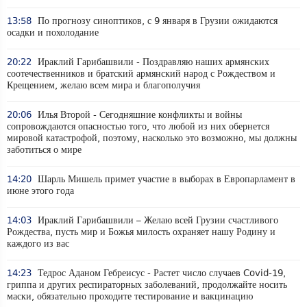
13:58
По прогнозу синоптиков, с 9 января в Грузии ожидаются
осадки и похолодание
20:22
Ираклий Гарибашвили - Поздравляю наших армянских
соотечественников и братский армянский народ с Рождеством и
Крещением, желаю всем мира и благополучия
20:06
Илья Второй - Сегодняшние конфликты и войны
сопровождаются опасностью того, что любой из них обернется
мировой катастрофой, поэтому, насколько это возможно, мы должны
заботиться о мире
14:20
Шарль Мишель примет участие в выборах в Европарламент в
июне этого года
14:03
Ираклий Гарибашвили – Желаю всей Грузии счастливого
Рождества, пусть мир и Божья милость охраняет нашу Родину и
каждого из вас
14:23
Тедрос Аданом Гебреисус - Растет число случаев Covid-19,
гриппа и других респираторных заболеваний, продолжайте носить
маски, обязательно проходите тестирование и вакцинацию