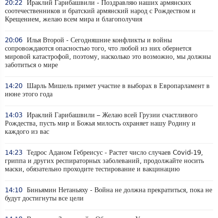
20:22
Ираклий Гарибашвили - Поздравляю наших армянских
соотечественников и братский армянский народ с Рождеством и
Крещением, желаю всем мира и благополучия
20:06
Илья Второй - Сегодняшние конфликты и войны
сопровождаются опасностью того, что любой из них обернется
мировой катастрофой, поэтому, насколько это возможно, мы должны
заботиться о мире
14:20
Шарль Мишель примет участие в выборах в Европарламент в
июне этого года
14:03
Ираклий Гарибашвили – Желаю всей Грузии счастливого
Рождества, пусть мир и Божья милость охраняет нашу Родину и
каждого из вас
14:23
Тедрос Аданом Гебреисус - Растет число случаев Covid-19,
гриппа и других респираторных заболеваний, продолжайте носить
маски, обязательно проходите тестирование и вакцинацию
14:10
Биньямин Нетаньяху - Война не должна прекратиться, пока не
будут достигнуты все цели