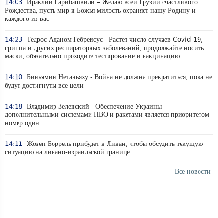
14:03
Ираклий Гарибашвили – Желаю всей Грузии счастливого
Рождества, пусть мир и Божья милость охраняет нашу Родину и
каждого из вас
14:23
Тедрос Аданом Гебреисус - Растет число случаев Covid-19,
гриппа и других респираторных заболеваний, продолжайте носить
маски, обязательно проходите тестирование и вакцинацию
14:10
Биньямин Нетаньяху - Война не должна прекратиться, пока не
будут достигнуты все цели
14:18
Владимир Зеленский - Обеспечение Украины
дополнительными системами ПВО и ракетами является приоритетом
номер один
14:11
Жозеп Боррель прибудет в Ливан, чтобы обсудить текущую
ситуацию на ливано-израильской границе
Все новости