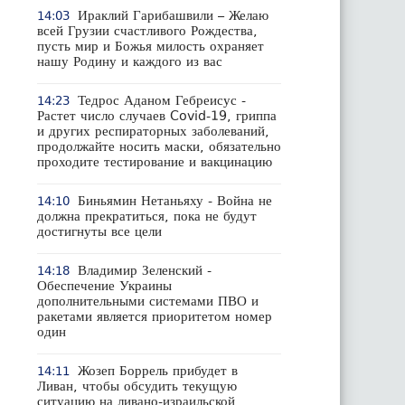
Ираклий Гарибашвили – Желаю
14:03
всей Грузии счастливого Рождества,
пусть мир и Божья милость охраняет
нашу Родину и каждого из вас
Тедрос Аданом Гебреисус -
14:23
Растет число случаев Covid-19, гриппа
и других респираторных заболеваний,
продолжайте носить маски, обязательно
проходите тестирование и вакцинацию
Биньямин Нетаньяху - Война не
14:10
должна прекратиться, пока не будут
достигнуты все цели
Владимир Зеленский -
14:18
Обеспечение Украины
дополнительными системами ПВО и
ракетами является приоритетом номер
один
Жозеп Боррель прибудет в
14:11
Ливан, чтобы обсудить текущую
ситуацию на ливано-израильской