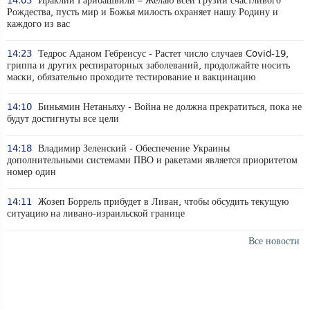
14:03
Ираклий Гарибашвили – Желаю всей Грузии счастливого
Рождества, пусть мир и Божья милость охраняет нашу Родину и
каждого из вас
14:23
Тедрос Аданом Гебреисус - Растет число случаев Covid-19,
гриппа и других респираторных заболеваний, продолжайте носить
маски, обязательно проходите тестирование и вакцинацию
14:10
Биньямин Нетаньяху - Война не должна прекратиться, пока не
будут достигнуты все цели
14:18
Владимир Зеленский - Обеспечение Украины
дополнительными системами ПВО и ракетами является приоритетом
номер один
14:11
Жозеп Боррель прибудет в Ливан, чтобы обсудить текущую
ситуацию на ливано-израильской границе
Все новости