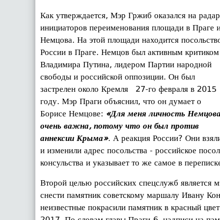
Как утверждается, Мэр Гржиб оказался на радар
инициаторов переименования площади в Праге 
Немцова. На этой площади находится посольств
России в Праге. Немцов был активным критиком
Владимира Путина, лидером Партии народной
свободы и российской оппозиции. Он был
застрелен около Кремля 27-го февраля в 2015
году. Мэр Праги объяснил, что он думает о
Борисе Немцове:
«Для меня личность Немцов
очень важна, потому что он был против
аннексии Крыма»
. А реакция России? Они взял
и изменили адрес посольства - российское посол
консульства и указывает то же самое в переписке
Второй целью российских спецслужб является м
снести памятник советскому маршалу Ивану Ко
неизвестные покрасили памятник в красный цве
2017. По словам главы Праги-6, надписи на па