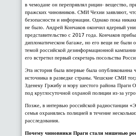
в чемодане он перепрявлял рицин- вещество, пр
пражских чиновников. СМИ Чехии заявляют, что 
безопасности и информации. Однако пока никак
не было. Андрей Кончаков окончил ядерный ун
представительство с 2017 года. Кончаков прибы
дипломатическом багаже, но его вещи не были о
темой российской дезинформационной кампании. 
его встретил первый секретарь посольства Росс
Эта история была впервые была опубликованна 
источника в разведке страны. Чешские СМИ тог
Зденеку Гржибу и мэру шестого района Праги 
под круглосуточной охраной полиции из-за уг
Позже, в интервью российской радиостанции «Э
семья охранялись полицией в течение нескольки
расследования.
Почему чиновники Праги стали мишенью ро