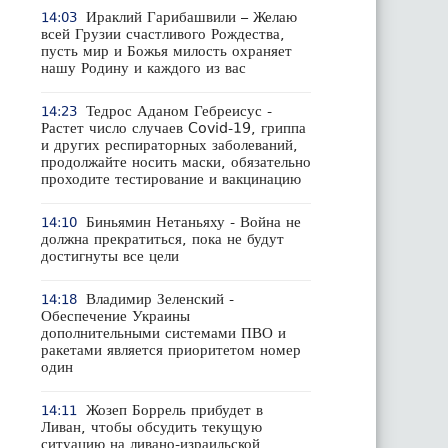
Ираклий Гарибашвили – Желаю
14:03
всей Грузии счастливого Рождества,
пусть мир и Божья милость охраняет
нашу Родину и каждого из вас
Тедрос Аданом Гебреисус -
14:23
Растет число случаев Covid-19, гриппа
и других респираторных заболеваний,
продолжайте носить маски, обязательно
проходите тестирование и вакцинацию
Биньямин Нетаньяху - Война не
14:10
должна прекратиться, пока не будут
достигнуты все цели
Владимир Зеленский -
14:18
Обеспечение Украины
дополнительными системами ПВО и
ракетами является приоритетом номер
один
Жозеп Боррель прибудет в
14:11
Ливан, чтобы обсудить текущую
ситуацию на ливано-израильской