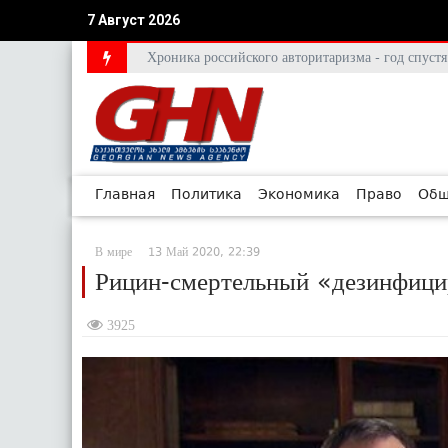
7 Август 2026
Хроника российского авторитаризма - год спус
Главная
Политика
Экономика
Право
Общ
В мире
13 Май 2020, 22:39
Рицин-смертельный «дезинфици
3925