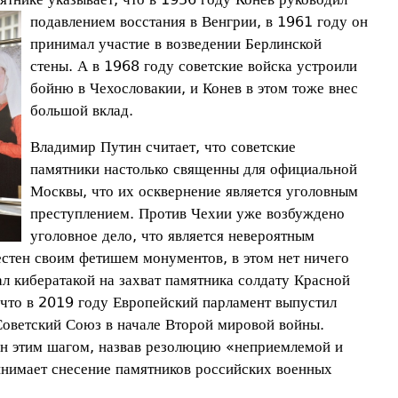
подавлением восстания в Венгрии, в 1961 году он
принимал участие в возведении Берлинской
стены. А в 1968 году советские войска устроили
бойню в Чехословакии, и Конев в этом тоже внес
большой вклад.
Владимир Путин считает, что советские
памятники настолько священны для официальной
Москвы, что их осквернение является уголовным
преступлением. Против Чехии уже возбуждено
уголовное дело, что является невероятным
естен своим фетишем монументов, в этом нет ничего
л кибератакой на захват памятника солдату Красной
 что в 2019 году Европейский парламент выпустил
оветский Союз в начале Второй мировой войны.
ен этим шагом, назвав резолюцию «неприемлемой и
инимает снесение памятников российских военных