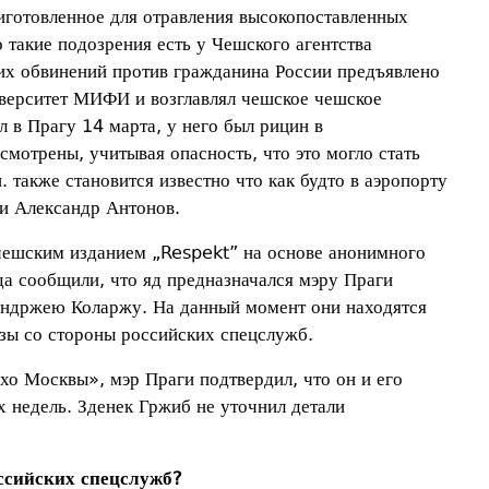
иготовленное для отравления высокопоставленных
такие подозрения есть у Чешского агентства
их обвинений против гражданина России предъявлено
иверситет МИФИ и возглавлял чешское чешское
л в Прагу 14 марта, у него был рицин в
смотрены, учитывая опасность, что это могло стать
также становится известно что как будто в аэропорту
ии Александр Антонов.
чешским изданием „Respekt” на основе анонимного
да сообщили, что яд предназначался мэру Праги
Ондржею Коларжу. На данный момент они находятся
розы со стороны российских спецслужб.
хо Москвы», мэр Праги подтвердил, что он и его
х недель. Зденек Гржиб не уточнил детали
ссийских спецслужб?