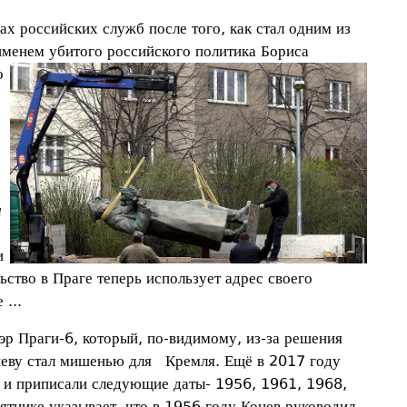
ах российских служб после того, как стал одним из
именем убитого российского
политика Бориса
о
а
и
ьство в Праге теперь использует адрес своего
 ...
эр Праги-6, который, по-видимому, из-за решения
неву стал мишенью для Кремля. Ещё в 2017 году
т и приписали следующие даты- 1956, 1961, 1968,
мятнике
указывает, что в 1956 году Конев руководил