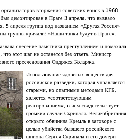
организаторов вторжения советских войск в 1968
был демонтирован в Праге 3 апреля, что вызвало
. 5 апреля группа под названием «Другая Россия»
ены группы кричали: «Наши танки будут в Праге».
звала снесение памятника преступлением и помахала
 что этот шаг не останется без ответа. Министр
овного преследования Ондржея Коларжа.
Использование ядовитых веществ для
российской разведки, которая управляется
старыми, но опытными методами КГБ,
является «соответствующим
реагированием», о чем свидетельствует
громкий случай Скрипаля. Великобритания
открыто обвинила Кремль в заговоре с
целью убийства бывшего российского
шпиона Сергея Скрипала и его дочери