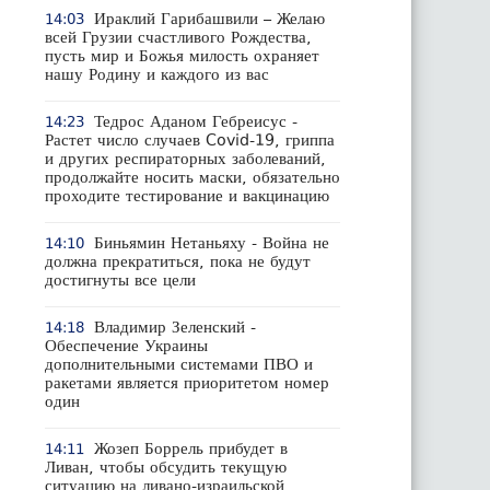
Ираклий Гарибашвили – Желаю
14:03
всей Грузии счастливого Рождества,
пусть мир и Божья милость охраняет
нашу Родину и каждого из вас
Тедрос Аданом Гебреисус -
14:23
Растет число случаев Covid-19, гриппа
и других респираторных заболеваний,
продолжайте носить маски, обязательно
проходите тестирование и вакцинацию
Биньямин Нетаньяху - Война не
14:10
должна прекратиться, пока не будут
достигнуты все цели
Владимир Зеленский -
14:18
Обеспечение Украины
дополнительными системами ПВО и
ракетами является приоритетом номер
один
Жозеп Боррель прибудет в
14:11
Ливан, чтобы обсудить текущую
ситуацию на ливано-израильской