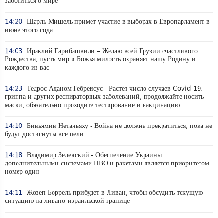
заботиться о мире
14:20
Шарль Мишель примет участие в выборах в Европарламент в
июне этого года
14:03
Ираклий Гарибашвили – Желаю всей Грузии счастливого
Рождества, пусть мир и Божья милость охраняет нашу Родину и
каждого из вас
14:23
Тедрос Аданом Гебреисус - Растет число случаев Covid-19,
гриппа и других респираторных заболеваний, продолжайте носить
маски, обязательно проходите тестирование и вакцинацию
14:10
Биньямин Нетаньяху - Война не должна прекратиться, пока не
будут достигнуты все цели
14:18
Владимир Зеленский - Обеспечение Украины
дополнительными системами ПВО и ракетами является приоритетом
номер один
14:11
Жозеп Боррель прибудет в Ливан, чтобы обсудить текущую
ситуацию на ливано-израильской границе