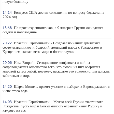
новую больницу
14:14
Конгресс США достиг соглашения по вопросу бюджета на
2024 год
13:58
По прогнозу синоптиков, с 9 января в Грузии ожидаются
осадки и похолодание
20:22
Ираклий Гарибашвили - Поздравляю наших армянских
соотечественников и братский армянский народ с Рождеством и
Крещением, желаю всем мира и благополучия
20:06
Илья Второй - Сегодняшние конфликты и войны
сопровождаются опасностью того, что любой из них обернется
мировой катастрофой, поэтому, насколько это возможно, мы должны
заботиться о мире
14:20
Шарль Мишель примет участие в выборах в Европарламент в
июне этого года
14:03
Ираклий Гарибашвили – Желаю всей Грузии счастливого
Рождества, пусть мир и Божья милость охраняет нашу Родину и
каждого из вас