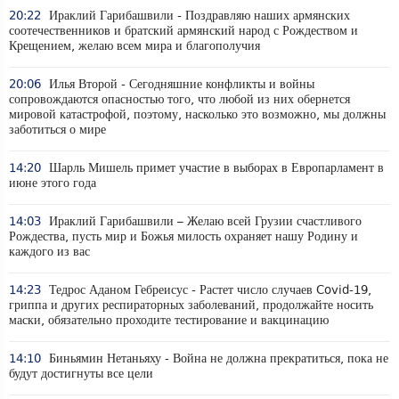
20:22
Ираклий Гарибашвили - Поздравляю наших армянских
соотечественников и братский армянский народ с Рождеством и
Крещением, желаю всем мира и благополучия
20:06
Илья Второй - Сегодняшние конфликты и войны
сопровождаются опасностью того, что любой из них обернется
мировой катастрофой, поэтому, насколько это возможно, мы должны
заботиться о мире
14:20
Шарль Мишель примет участие в выборах в Европарламент в
июне этого года
14:03
Ираклий Гарибашвили – Желаю всей Грузии счастливого
Рождества, пусть мир и Божья милость охраняет нашу Родину и
каждого из вас
14:23
Тедрос Аданом Гебреисус - Растет число случаев Covid-19,
гриппа и других респираторных заболеваний, продолжайте носить
маски, обязательно проходите тестирование и вакцинацию
14:10
Биньямин Нетаньяху - Война не должна прекратиться, пока не
будут достигнуты все цели