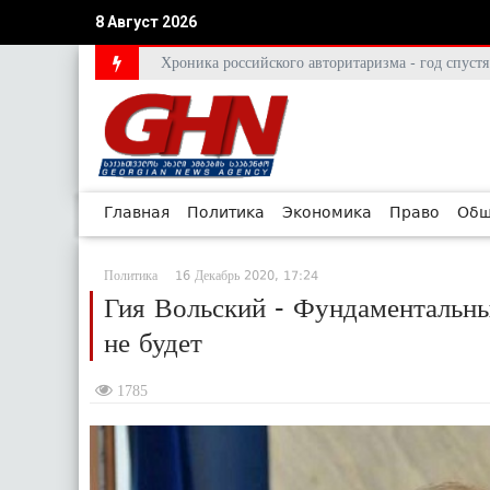
8 Август 2026
Хроника российского авторитаризма - год спус
Главная
Политика
Экономика
Право
Общ
Политика
16 Декабрь 2020, 17:24
Гия Вольский - Фундаментальны
не будет
1785