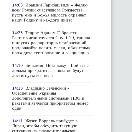
Ираклий Гарибашвили – Желаю
14:03
всей Грузии счастливого Рождества,
пусть мир и Божья милость охраняет
нашу Родину и каждого из вас
Тедрос Аданом Гебреисус -
14:23
Растет число случаев Covid-19, гриппа
и других респираторных заболеваний,
продолжайте носить маски, обязательно
проходите тестирование и вакцинацию
Биньямин Нетаньяху - Война не
14:10
должна прекратиться, пока не будут
достигнуты все цели
Владимир Зеленский -
14:18
Обеспечение Украины
дополнительными системами ПВО и
ракетами является приоритетом номер
один
Жозеп Боррель прибудет в
14:11
Ливан, чтобы обсудить текущую
ситуацию на ливано-израильской