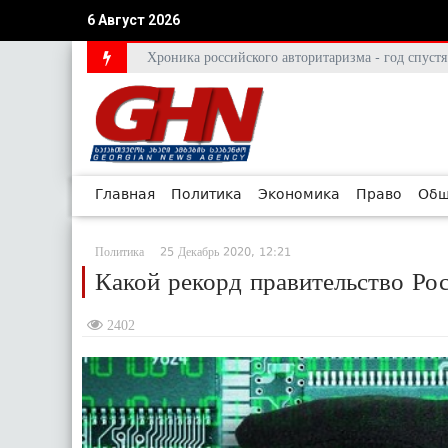
6 Август 2026
Хроника российского авторитаризма - год спус
Главная
Политика
Экономика
Право
Общ
Политика
25 Декабрь 2020, 12:21
Какой рекорд правительство Ро
2402