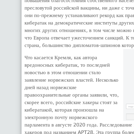
повышения благосостояния собственного населен
пресловутой российской вакцины, ни даже с точ
они по-прежнему устанавливают рекорд как прав
кибератак на демократические институты других
многих других отношениях, в том числе можно 
что Европа отвечает ужесточением санкций. К т
страна, большинство дипломатов-шпионов котор
Что касается Кремля, как автора
вредоносных кибератак, то последней
новостью в этом отношении стало
заявление норвежских властей. Несколько
дней назад норвежские
правоохранительные органы заявили, что,
скорее всего, российские хакеры стоят за
кибератакой, которая произошла на
электронную почту норвежского
парламента в августе 2020 года. Расследование 
хакеров под названием APT28. Эта группа более