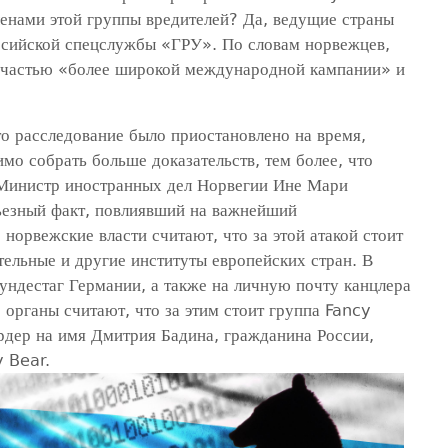
ленами этой группы вредителей? Да, ведущие страны
оссийской спецслужбы «ГРУ». По словам норвежцев,
я частью «более широкой международной кампании» и
о расследование было приостановлено на время,
мо собрать больше доказательств, тем более, что
 Министр иностранных дел Норвегии Ине Мари
рьезный факт, повлиявший на важнейший
норвежские власти считают, что за этой атакой стоит
тельные и другие институты европейских стран. В
ундестаг Германии, а также на личную почту канцлера
органы считают, что за этим стоит группа Fancy
дер на имя Дмитрия Бадина, гражданина России,
y Bear.