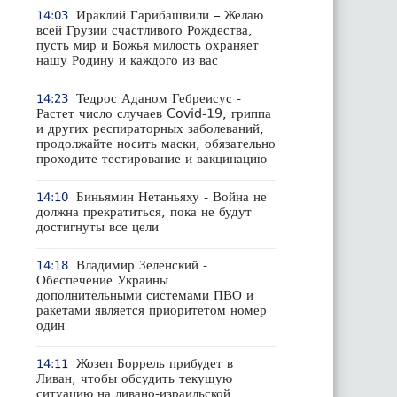
Ираклий Гарибашвили – Желаю
14:03
всей Грузии счастливого Рождества,
пусть мир и Божья милость охраняет
нашу Родину и каждого из вас
Тедрос Аданом Гебреисус -
14:23
Растет число случаев Covid-19, гриппа
и других респираторных заболеваний,
продолжайте носить маски, обязательно
проходите тестирование и вакцинацию
Биньямин Нетаньяху - Война не
14:10
должна прекратиться, пока не будут
достигнуты все цели
Владимир Зеленский -
14:18
Обеспечение Украины
дополнительными системами ПВО и
ракетами является приоритетом номер
один
Жозеп Боррель прибудет в
14:11
Ливан, чтобы обсудить текущую
ситуацию на ливано-израильской