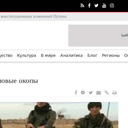
тя конституционных изменений Путина
ество
Культура
В мире
Аналитика
Блог
Регионы
О
 новые окопы