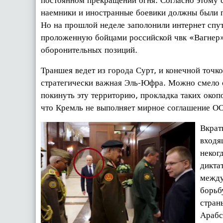
постоянном прекращении огня. Согласно этому
наемники и иностранные боевики должны были п
Но на прошлой неделе заполонили интернет спу
проложенную бойцами российской чвк «Вагнер
оборонительных позиций.
Траншея ведет из города Сурт, и конечной точко
стратегически важная Эль-Юфра. Можно смело с
покинуть эту территорию, прокладка таких окоп
что Кремль не выполняет мирное соглашение О
Вкрат
входя
неког
дикта
между
борьб
стран
Арабс