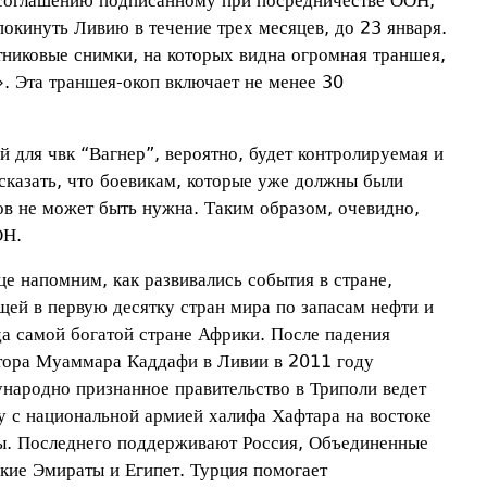
 соглашению подписанному при посредничестве ООН,
окинуть Ливию в течение трех месяцев, до 23 января.
тниковые снимки, на которых видна огромная траншея,
». Эта траншея-окоп включает не менее 30
й для чвк “Вагнер”, вероятно, будет контролируемая и
казать, что боевикам, которые уже должны были
ов не может быть нужна. Таким образом, очевидно,
ОН.
це напомним, как развивались события в стране,
щей в первую десятку стран мира по запасам нефти и
да самой богатой стране Африки. После падения
тора Муаммара Каддафи в Ливии в 2011 году
народно признанное правительство в Триполи ведет
у с национальной армией халифа Хафтара на востоке
ы. Последнего поддерживают Россия, Объединенные
кие Эмираты и Египет. Турция помогает