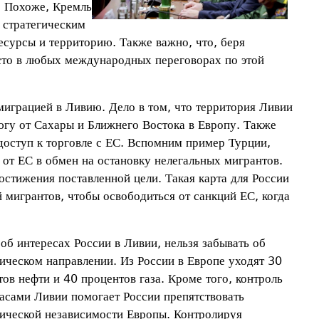
. Похоже, Кремль
 стратегическим
есурсы и территорию. Также важно, что, беря
есто в любых международных переговорах по этой
миграцией в Ливию. Дело в том, что территория Ливии
югу от Сахары и Ближнего Востока в Европу. Также
 доступ к торговле с ЕС. Вспомним пример Турции,
 от ЕС в обмен на остановку нелегальных мигрантов.
остижения поставленной цели. Такая карта для России
 мигрантов, чтобы освободиться от санкций ЕС, когда
об интересах России в Ливии, нельзя забывать об
тическом направлении. Из России в Европе уходят 30
ов нефти и 40 процентов газа. Кроме того, контроль
пасами Ливии помогает России препятствовать
тической независимости Европы. Контролируя