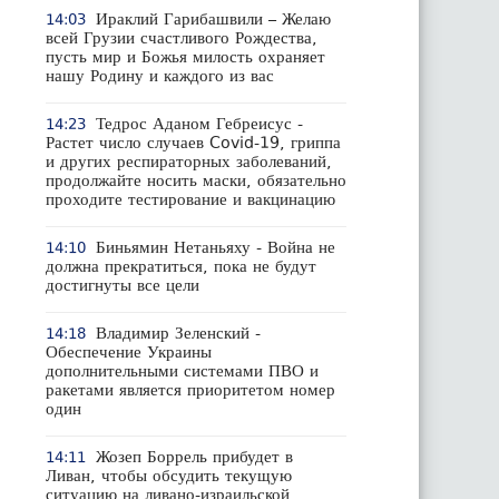
Ираклий Гарибашвили – Желаю
14:03
всей Грузии счастливого Рождества,
пусть мир и Божья милость охраняет
нашу Родину и каждого из вас
Тедрос Аданом Гебреисус -
14:23
Растет число случаев Covid-19, гриппа
и других респираторных заболеваний,
продолжайте носить маски, обязательно
проходите тестирование и вакцинацию
Биньямин Нетаньяху - Война не
14:10
должна прекратиться, пока не будут
достигнуты все цели
Владимир Зеленский -
14:18
Обеспечение Украины
дополнительными системами ПВО и
ракетами является приоритетом номер
один
Жозеп Боррель прибудет в
14:11
Ливан, чтобы обсудить текущую
ситуацию на ливано-израильской