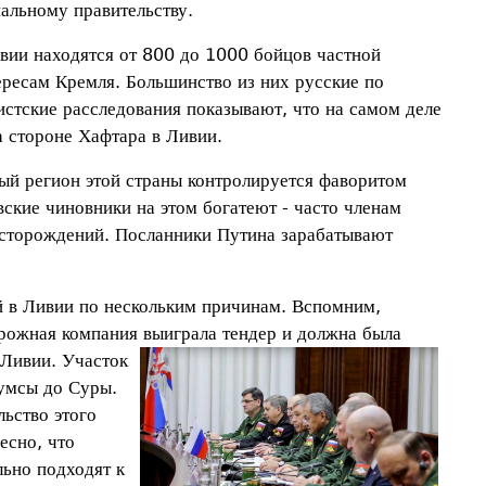
альному правительству.
вии находятся от 800 до 1000 бойцов частной
ересам Кремля. Большинство из них русские по
истские расследования показывают, что на самом деле
а стороне Хафтара в Ливии.
ый регион этой страны контролируется фаворитом
ские чиновники на этом богатеют - часто членам
есторождений. Посланники Путина зарабатывают
й в Ливии по нескольким причинам. Вспомним,
орожная компания выиграла тендер и
должна была
 Ливии. Участок
Хумсы до Суры.
льство этого
есно, что
льно подходят к