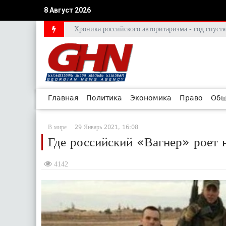
8 Август 2026
Хроника российского авторитаризма - год спус
Главная
Политика
Экономика
Право
Общ
В мире
29 Январь 2021, 16:08
Где российский «Вагнер» роет
4142