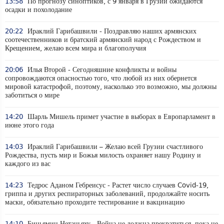
13:58
По прогнозу синоптиков, с 9 января в Грузии ожидаются
осадки и похолодание
20:22
Ираклий Гарибашвили - Поздравляю наших армянских
соотечественников и братский армянский народ с Рождеством и
Крещением, желаю всем мира и благополучия
20:06
Илья Второй - Сегодняшние конфликты и войны
сопровождаются опасностью того, что любой из них обернется
мировой катастрофой, поэтому, насколько это возможно, мы должны
заботиться о мире
14:20
Шарль Мишель примет участие в выборах в Европарламент в
июне этого года
14:03
Ираклий Гарибашвили – Желаю всей Грузии счастливого
Рождества, пусть мир и Божья милость охраняет нашу Родину и
каждого из вас
14:23
Тедрос Аданом Гебреисус - Растет число случаев Covid-19,
гриппа и других респираторных заболеваний, продолжайте носить
маски, обязательно проходите тестирование и вакцинацию
14:10
Биньямин Нетаньяху - Война не должна прекратиться, пока не