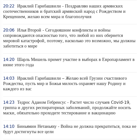
20:22
Ираклий Гарибашвили - Поздравляю наших армянских
соотечественников и братский армянский народ с Рождеством и
Крещением, желаю всем мира и благополучия
20:06
Илья Второй - Сегодняшние конфликты и войны
сопровождаются опасностью того, что любой из них обернется
мировой катастрофой, поэтому, насколько это возможно, мы должны
заботиться о мире
14:20
Шарль Мишель примет участие в выборах в Европарламент в
июне этого года
14:03
Ираклий Гарибашвили – Желаю всей Грузии счастливого
Рождества, пусть мир и Божья милость охраняет нашу Родину и
каждого из вас
14:23
Тедрос Аданом Гебреисус - Растет число случаев Covid-19,
гриппа и других респираторных заболеваний, продолжайте носить
маски, обязательно проходите тестирование и вакцинацию
14:10
Биньямин Нетаньяху - Война не должна прекратиться, пока не
будут достигнуты все цели