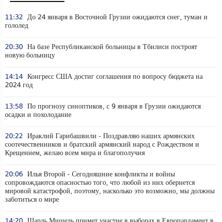
11:32
До 24 января в Восточной Грузии ожидаются снег, туман и
гололед
20:30
На базе Республиканской больницы в Тбилиси построят
новую больницу
14:14
Конгресс США достиг соглашения по вопросу бюджета на
2024 год
13:58
По прогнозу синоптиков, с 9 января в Грузии ожидаются
осадки и похолодание
20:22
Ираклий Гарибашвили - Поздравляю наших армянских
соотечественников и братский армянский народ с Рождеством и
Крещением, желаю всем мира и благополучия
20:06
Илья Второй - Сегодняшние конфликты и войны
сопровождаются опасностью того, что любой из них обернется
мировой катастрофой, поэтому, насколько это возможно, мы должны
заботиться о мире
14:20
Шарль Мишель примет участие в выборах в Европарламент в