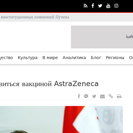
тя конституционных изменений Путина
ество
Культура
В мире
Аналитика
Блог
Регионы
О
ивиться вакциной AstraZeneca