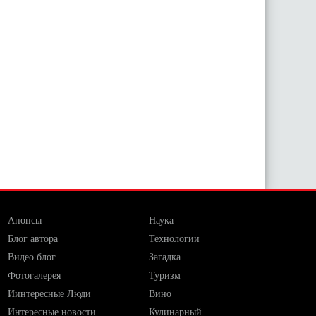
Анонсы
Наука
Блог автора
Технологии
Видео блог
Загадка
Фотогалерея
Туризм
Иинтересные Люди
Вино
Интересные новости
Кулинарный