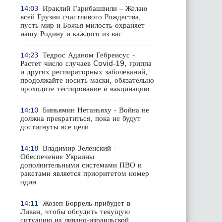
Ираклий Гарибашвили – Желаю
14:03
всей Грузии счастливого Рождества,
пусть мир и Божья милость охраняет
нашу Родину и каждого из вас
Тедрос Аданом Гебреисус -
14:23
Растет число случаев Covid-19, гриппа
и других респираторных заболеваний,
продолжайте носить маски, обязательно
проходите тестирование и вакцинацию
Биньямин Нетаньяху - Война не
14:10
должна прекратиться, пока не будут
достигнуты все цели
Владимир Зеленский -
14:18
Обеспечение Украины
дополнительными системами ПВО и
ракетами является приоритетом номер
один
Жозеп Боррель прибудет в
14:11
Ливан, чтобы обсудить текущую
ситуацию на ливано-израильской