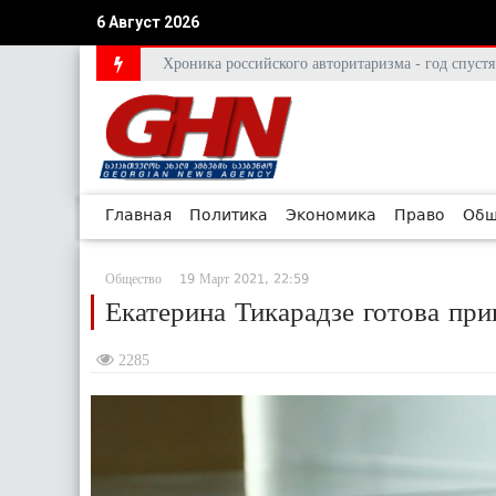
6 Август 2026
Хроника российского авторитаризма - год спус
Главная
Политика
Экономика
Право
Общ
Общество
19 Март 2021, 22:59
Екатерина Тикарадзе готова пр
2285