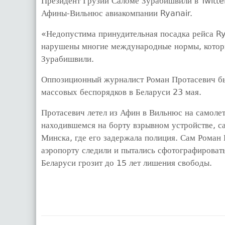
Президент Грузии Саломе Зурабишвили в Twitte
Афины-Вильнюс авиакомпании Ryanair.
«Недопустима принудительная посадка рейса Ry
нарушены многие международные нормы, которы
Зурабишвили.
Оппозиционный журналист Роман Протасевич бы
массовых беспорядков в Беларуси 23 мая.
Протасевич летел из Афин в Вильнюс на самолет
находившемся на борту взрывном устройстве, с
Минска, где его задержала полиция. Сам Роман 
аэропорту следили и пытались сфотографироват
Беларуси грозит до 15 лет лишения свободы.