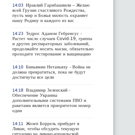
Ираклий Гарибашвили – Желаю
14:03
всей Грузии счастливого Рождества,
пусть мир и Божья милость охраняет
нашу Родину и каждого из вас
Тедрос Аданом Гебреисус -
14:23
Растет число случаев Covid-19, гриппа
и других респираторных заболеваний,
продолжайте носить маски, обязательно
проходите тестирование и вакцинацию
Биньямин Нетаньяху - Война не
14:10
должна прекратиться, пока не будут
достигнуты все цели
Владимир Зеленский -
14:18
Обеспечение Украины
дополнительными системами ПВО и
ракетами является приоритетом номер
один
Жозеп Боррель прибудет в
14:11
Ливан, чтобы обсудить текущую
ситуацию на ливано-израильской