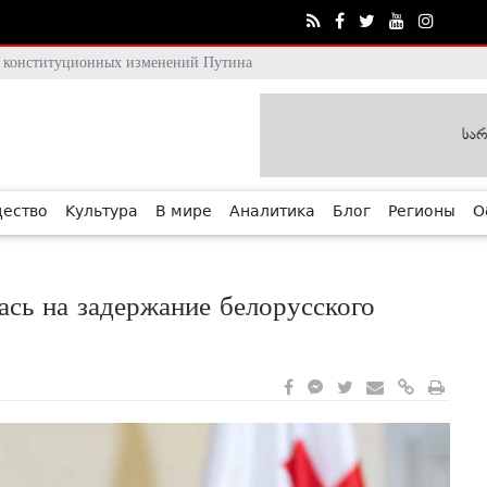
тя конституционных изменений Путина
ество
Культура
В мире
Аналитика
Блог
Регионы
О
сь на задержание белорусского