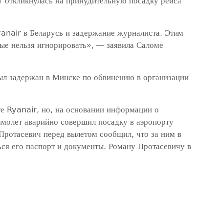
r откликнулась на принудительную посадку рейса
anair в Беларусь и задержание журналиста. Этим
е нельзя игнорировать», — заявила Саломе
л задержан в Минске по обвинению в организации
е Ryanair, но, на основании информации о
амолет аварийно совершил посадку в аэропорту
Протасевич перед вылетом сообщил, что за ним в
ься его паспорт и документы. Роману Протасевичу в