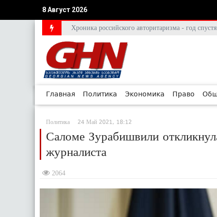
8 Август 2026
Хроника российского авторитаризма - год спус
Главная
Политика
Экономика
Право
Общ
Политика
24 Май 2021, 18:12
Саломе Зурабишвили откликнула
журналиста
2064