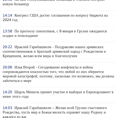
новую больницу
14:14
Конгресс США достиг соглашения по вопросу бюджета на
2024 год
13:58
По прогнозу синоптиков, с 9 января в Грузии ожидаются
осадки и похолодание
20:22
Ираклий Гарибашвили - Поздравляю наших армянских
соотечественников и братский армянский народ с Рождеством и
Крещением, желаю всем мира и благополучия
20:06
Илья Второй - Сегодняшние конфликты и войны
сопровождаются опасностью того, что любой из них обернется
мировой катастрофой, поэтому, насколько это возможно, мы должны
заботиться о мире
14:20
Шарль Мишель примет участие в выборах в Европарламент в
июне этого года
14:03
Ираклий Гарибашвили – Желаю всей Грузии счастливого
Рождества, пусть мир и Божья милость охраняет нашу Родину и
каждого из вас