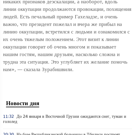
никаких признаков деэскалации, а наоборот, вдоль
линии оккупации продолжаются провокации, похищения
людей. Есть печальный пример Гахеладзе, и очень
важно, что президент пожелал и вчера же прибыл на
линию оккупации, встретился с людьми и ознакомился с
их очень тяжелым положением. Этот визит к линии
оккупации говорит об очень многом и показывает
нашим гостям, нашим друзьям, насколько сложна и
трудна эта ситуация. Это углубляет их желание помочь
нам», — сказала Зурабишвили.
Новости дня
11:32
До 24 января в Восточной Грузии ожидаются снег, туман и
гололед
20:30
На базе Республиканской больницы в Тбилиси построят