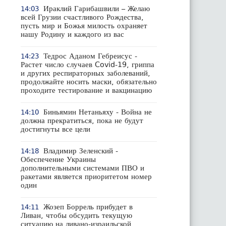
Ираклий Гарибашвили – Желаю
14:03
всей Грузии счастливого Рождества,
пусть мир и Божья милость охраняет
нашу Родину и каждого из вас
Тедрос Аданом Гебреисус -
14:23
Растет число случаев Covid-19, гриппа
и других респираторных заболеваний,
продолжайте носить маски, обязательно
проходите тестирование и вакцинацию
Биньямин Нетаньяху - Война не
14:10
должна прекратиться, пока не будут
достигнуты все цели
Владимир Зеленский -
14:18
Обеспечение Украины
дополнительными системами ПВО и
ракетами является приоритетом номер
один
Жозеп Боррель прибудет в
14:11
Ливан, чтобы обсудить текущую
ситуацию на ливано-израильской