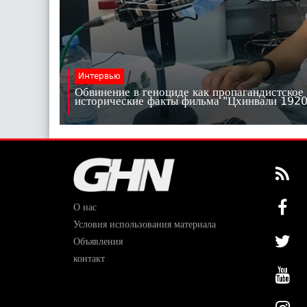
Интервью
Обвинение в геноциде как пропагандистское
исторические факты фильма "Цхинвали 19
О нас
Условия использования материала
Объявления
контакт