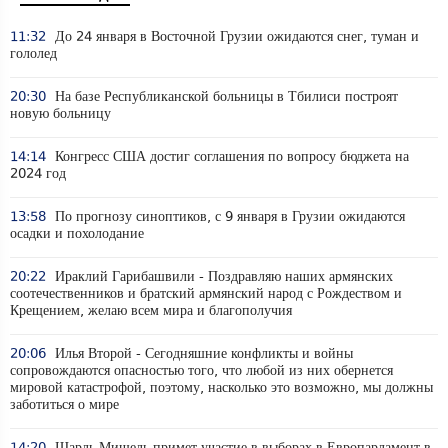
11:32
До 24 января в Восточной Грузии ожидаются снег, туман и
гололед
20:30
На базе Республиканской больницы в Тбилиси построят
новую больницу
14:14
Конгресс США достиг соглашения по вопросу бюджета на
2024 год
13:58
По прогнозу синоптиков, с 9 января в Грузии ожидаются
осадки и похолодание
20:22
Ираклий Гарибашвили - Поздравляю наших армянских
соотечественников и братский армянский народ с Рождеством и
Крещением, желаю всем мира и благополучия
20:06
Илья Второй - Сегодняшние конфликты и войны
сопровождаются опасностью того, что любой из них обернется
мировой катастрофой, поэтому, насколько это возможно, мы должны
заботиться о мире
14:20
Шарль Мишель примет участие в выборах в Европарламент в