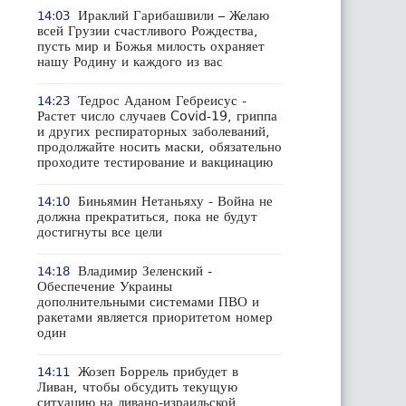
Ираклий Гарибашвили – Желаю
14:03
всей Грузии счастливого Рождества,
пусть мир и Божья милость охраняет
нашу Родину и каждого из вас
Тедрос Аданом Гебреисус -
14:23
Растет число случаев Covid-19, гриппа
и других респираторных заболеваний,
продолжайте носить маски, обязательно
проходите тестирование и вакцинацию
Биньямин Нетаньяху - Война не
14:10
должна прекратиться, пока не будут
достигнуты все цели
Владимир Зеленский -
14:18
Обеспечение Украины
дополнительными системами ПВО и
ракетами является приоритетом номер
один
Жозеп Боррель прибудет в
14:11
Ливан, чтобы обсудить текущую
ситуацию на ливано-израильской