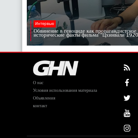
Интервью
Обвинение в геноциде как пропагандистское
исторические факты фильма "Цхинвали 19
О нас
Условия использования материала
Объявления
контакт