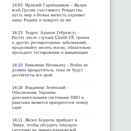
Ираклий Гарибашвили – Желаю
14:03
всей Грузии счастливого Рождества,
пусть мир и Божья милость охраняет
нашу Родину и каждого из вас
Тедрос Аданом Гебреисус -
14:23
Растет число случаев Covid-19, гриппа
и других респираторных заболеваний,
продолжайте носить маски, обязательно
проходите тестирование и вакцинацию
Биньямин Нетаньяху - Война не
14:10
должна прекратиться, пока не будут
достигнуты все цели
Владимир Зеленский -
14:18
Обеспечение Украины
дополнительными системами ПВО и
ракетами является приоритетом номер
один
Жозеп Боррель прибудет в
14:11
Ливан, чтобы обсудить текущую
ситуацию на ливано-израильской