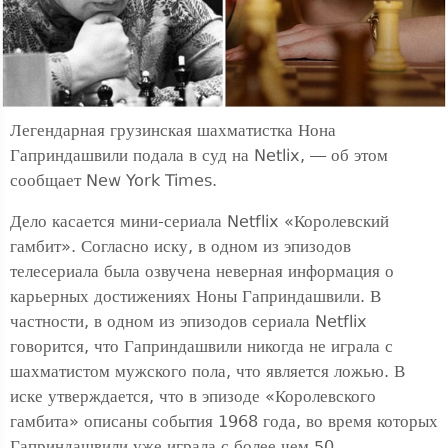
Легендарная грузинская шахматистка Нона
Гаприндашвили подала в суд на Netlix, — об этом
сообщает New York Times.
Дело касается мини-сериала Netflix «Королевский
гамбит». Согласно иску, в одном из эпизодов
телесериала была озвучена неверная информация о
карьерных достижениях Ноны Гаприндашвили. В
частности, в одном из эпизодов сериала Netflix
говорится, что Гаприндашвили никогда не играла с
шахматистом мужского пола, что является ложью. В
иске утверждается, что в эпизоде ​​«Королевского
гамбита» описаны события 1968 года, во время которых
Гаприндашвили уже играла с более чем 50