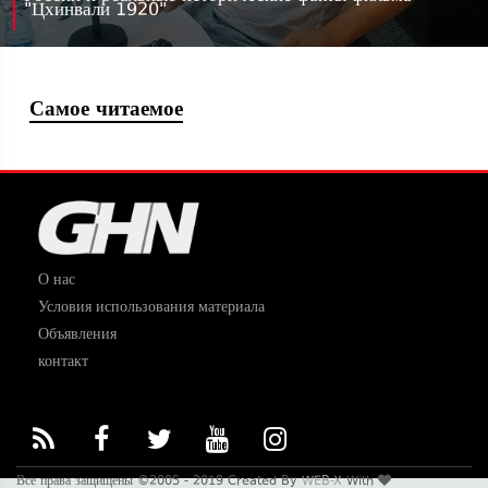
"Цхинвали 1920"
Самое читаемое
О нас
Условия использования материала
Объявления
контакт
Все права защищены ©2005 - 2019 Created By
WEB-X
With