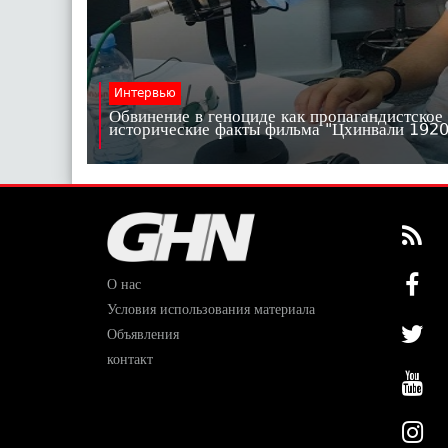
Интервью
Обвинение в геноциде как пропагандистское
исторические факты фильма "Цхинвали 19
О нас
Условия использования материала
Объявления
контакт