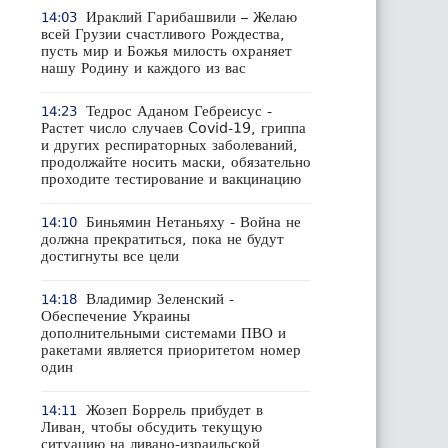
Ираклий Гарибашвили – Желаю
14:03
всей Грузии счастливого Рождества,
пусть мир и Божья милость охраняет
нашу Родину и каждого из вас
Тедрос Аданом Гебреисус -
14:23
Растет число случаев Covid-19, гриппа
и других респираторных заболеваний,
продолжайте носить маски, обязательно
проходите тестирование и вакцинацию
Биньямин Нетаньяху - Война не
14:10
должна прекратиться, пока не будут
достигнуты все цели
Владимир Зеленский -
14:18
Обеспечение Украины
дополнительными системами ПВО и
ракетами является приоритетом номер
один
Жозеп Боррель прибудет в
14:11
Ливан, чтобы обсудить текущую
ситуацию на ливано-израильской