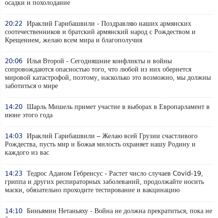
осадки и похолодание
20:22
Ираклий Гарибашвили - Поздравляю наших армянских
соотечественников и братский армянский народ с Рождеством и
Крещением, желаю всем мира и благополучия
20:06
Илья Второй - Сегодняшние конфликты и войны
сопровождаются опасностью того, что любой из них обернется
мировой катастрофой, поэтому, насколько это возможно, мы должны
заботиться о мире
14:20
Шарль Мишель примет участие в выборах в Европарламент в
июне этого года
14:03
Ираклий Гарибашвили – Желаю всей Грузии счастливого
Рождества, пусть мир и Божья милость охраняет нашу Родину и
каждого из вас
14:23
Тедрос Аданом Гебреисус - Растет число случаев Covid-19,
гриппа и других респираторных заболеваний, продолжайте носить
маски, обязательно проходите тестирование и вакцинацию
14:10
Биньямин Нетаньяху - Война не должна прекратиться, пока не